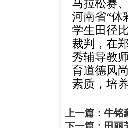
马拉松赛
河南省“体
学生田径
裁判，在
秀辅导教
育道德风
素质，培
上一篇：
牛铭
下一篇：
田丽