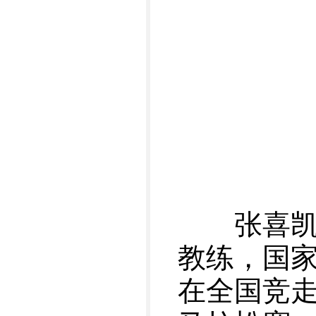
张喜凯，
教练，国
在全国竞